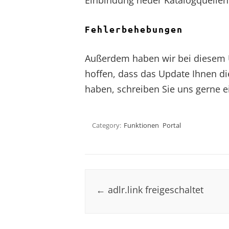
Einbindung neuer Katalogquellen.
Fehlerbehebungen
Außerdem haben wir bei diesem Up
hoffen, dass das Update Ihnen di
haben, schreiben Sie uns gerne e
Category:
Funktionen
Portal
Post navigation
←
adlr.link freigeschaltet