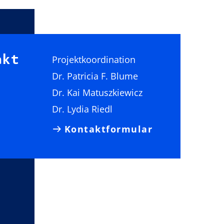
akt
Projektkoordination
Dr. Patricia F. Blume
Dr. Kai Matuszkiewicz
Dr. Lydia Riedl
Kontaktformular