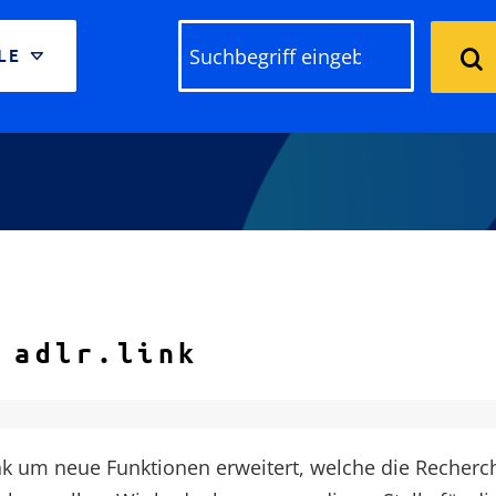
Skip to content
LE
ELECT
ORMAT
PRE-
ILTER
 adlr.link
ink um neue Funktionen erweitert, welche die Recherc