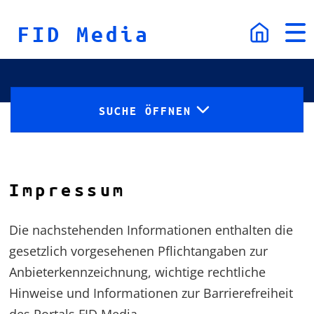
Skip to content
FID Media
Toggle
Togg
navigation
navi
SUCHE ÖFFNEN
Impressum
Die nachstehenden Informationen enthalten die
gesetzlich vorgesehenen Pflichtangaben zur
Anbieterkennzeichnung, wichtige rechtliche
Hinweise und Informationen zur Barrierefreiheit