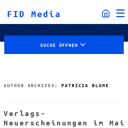
Skip to content
FID Media
Toggle
Togg
navigation
navi
SUCHE ÖFFNEN
AUTHOR ARCHIVES:
PATRICIA BLUME
Verlags-
Neuerscheinungen im Mai